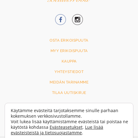
OSTA ERIKOISPUUTA
MYY ERIKOISPUUTA
KAUPPA
YHTEYSTIEDOT
MEIDÄN TARINAMME
TILAA UUTISKIRJE
Käytämme evästeitä tarjotaksemme sinulle parhaan
EVÄSTEET JA TIETOSUOJA
kokemuksen verkkosivustollamme.
EVÄSTEASETUKSET
Voit lukea lisää käyttämistämme evästeistä tai poistaa ne
käytöstä kohdassa
Evästeasetukset
.
Lue lisää
evästeisteistä ja tietosuojastamme
.