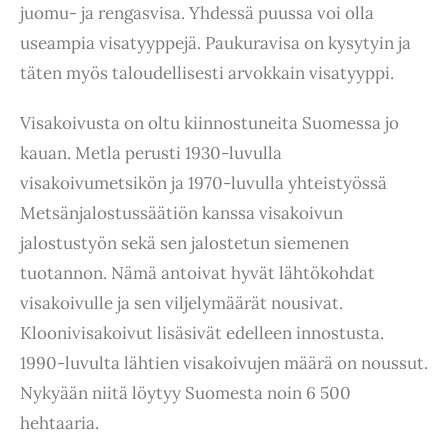
juomu- ja rengasvisa. Yhdessä puussa voi olla
useampia visatyyppejä. Paukuravisa on kysytyin ja
täten myös taloudellisesti arvokkain visatyyppi.
Visakoivusta on oltu kiinnostuneita Suomessa jo
kauan. Metla perusti 1930-luvulla
visakoivumetsikön ja 1970-luvulla yhteistyössä
Metsänjalostussäätiön kanssa visakoivun
jalostustyön sekä sen jalostetun siemenen
tuotannon. Nämä antoivat hyvät lähtökohdat
visakoivulle ja sen viljelymäärät nousivat.
Kloonivisakoivut lisäsivät edelleen innostusta.
1990-luvulta lähtien visakoivujen määrä on noussut.
Nykyään niitä löytyy Suomesta noin 6 500
hehtaaria.