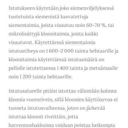
Istutukseen käytetään joko siemenviljelyksessä
tuotetuista siemenistä kasvatettuja
siementaimia, joista visautuu noin 60–70 %, tai
mikrolisättyjä kloonitaimia, joista kaikki
visautuvat. Käytettäessä siementaimia
istutustiheys on 1 600–2 000 tainta hehtaarille ja
kloonitaimia käytettäessä istutusmäärä on
pellolle istutettaessa 1 400 tainta ja metsämaalle
noin 1 200 tainta hehtaarille.
Istutusalueelle pitäisi istuttaa vähintään kolmea
kloonia vuororivein, sillä kloonien käyttöarvoa ei
tunneta istutusvaiheessa, joten on järkevää
istuttaa kloonit riveittäin, jotta
harvennushakkuissa voidaan poistaa heikompia