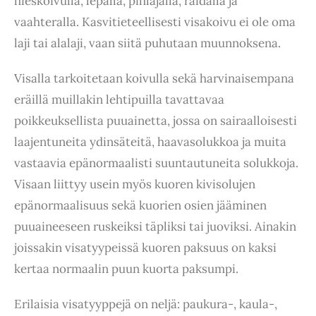
hieskoivulla, lepällä, pihlajalla, raidalla ja
vaahteralla. Kasvitieteellisesti visakoivu ei ole oma
laji tai alalaji, vaan siitä puhutaan muunnoksena.
Visalla tarkoitetaan koivulla sekä harvinaisempana
eräillä muillakin lehtipuilla tavattavaa
poikkeuksellista puuainetta, jossa on sairaalloisesti
laajentuneita ydinsäteitä, haavasolukkoa ja muita
vastaavia epänormaalisti suuntautuneita solukkoja.
Visaan liittyy usein myös kuoren kivisolujen
epänormaalisuus sekä kuorien osien jääminen
puuaineeseen ruskeiksi täpliksi tai juoviksi. Ainakin
joissakin visatyypeissä kuoren paksuus on kaksi
kertaa normaalin puun kuorta paksumpi.
Erilaisia visatyyppejä on neljä: paukura-, kaula-,