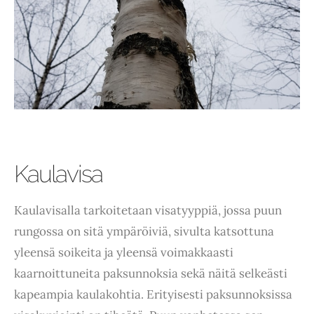
Kaulavisa
Kaulavisalla tarkoitetaan visatyyppiä, jossa puun
rungossa on sitä ympäröiviä, sivulta katsottuna
yleensä soikeita ja yleensä voimakkaasti
kaarnoittuneita paksunnoksia sekä näitä selkeästi
kapeampia kaulakohtia. Erityisesti paksunnoksissa