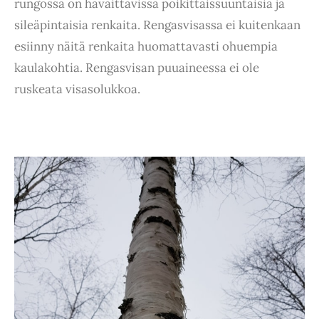
rungossa on havaittavissa poikittaissuuntaisia ja
sileäpintaisia renkaita. Rengasvisassa ei kuitenkaan
esiinny näitä renkaita huomattavasti ohuempia
kaulakohtia. Rengasvisan puuaineessa ei ole
ruskeata visasolukkoa.