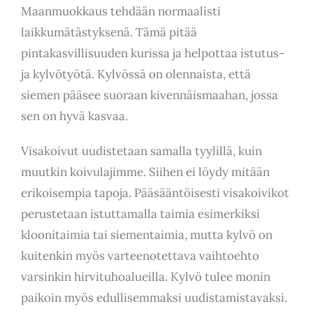
Maanmuokkaus tehdään normaalisti
laikkumätästyksenä. Tämä pitää
pintakasvillisuuden kurissa ja helpottaa istutus-
ja kylvötyötä. Kylvössä on olennaista, että
siemen pääsee suoraan kivennäismaahan, jossa
sen on hyvä kasvaa.
Visakoivut uudistetaan samalla tyylillä, kuin
muutkin koivulajimme. Siihen ei löydy mitään
erikoisempia tapoja. Pääsääntöisesti visakoivikot
perustetaan istuttamalla taimia esimerkiksi
kloonitaimia tai siementaimia, mutta kylvö on
kuitenkin myös varteenotettava vaihtoehto
varsinkin hirvituhoalueilla. Kylvö tulee monin
paikoin myös edullisemmaksi uudistamistavaksi.