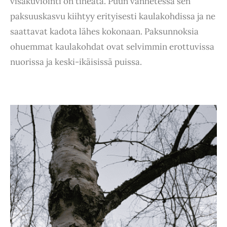
visakuviointi on tiheätä. Puun vanhetessa sen
paksuuskasvu kiihtyy erityisesti kaulakohdissa ja ne
saattavat kadota lähes kokonaan. Paksunnoksia
ohuemmat kaulakohdat ovat selvimmin erottuvissa
nuorissa ja keski-ikäisissä puissa.