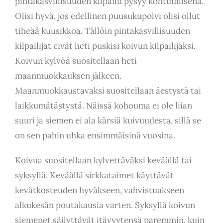
pintakasvillisuuden kilpailu pysyy kohtuullisena.
Olisi hyvä, jos edellinen puusukupolvi olisi ollut
tiheää kuusikkoa. Tällöin pintakasvillisuuden
kilpailijat eivät heti puskisi koivun kilpailijaksi.
Koivun kylvöä suositellaan heti
maanmuokkauksen jälkeen.
Maanmuokkaustavaksi suositellaan äestystä tai
laikkumätästystä. Näissä kohouma ei ole liian
suuri ja siemen ei ala kärsiä kuivuudesta, sillä se
on sen pahin uhka ensimmäisinä vuosina.
Koivua suositellaan kylvettäväksi keväällä tai
syksyllä. Keväällä sirkkataimet käyttävät
kevätkosteuden hyväkseen, vahvistuakseen
alkukesän poutakausia varten. Syksyllä koivun
siemenet säilyttävät itävyytensä paremmin, kuin